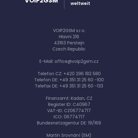
VOIP2GSM
weltweit
VOIP2GSM s.r.o.
Hlavni 216
43163 Perstejn
Czech Republic
E-Mail: office@voip2gsm.cz
Telefon CZ: +420 296 182 580
Telefon DE: +49 351 31 25 60 -100
Telefax DE: +49 351 31 25 60 -133
Finanzamt: Kadan, CZ
Register ID: C40967
VAT-ID: CZ06774717
ICO: 06774717
Bundesnetzagentur DE: 19/169
Martin Srovnání (EM)